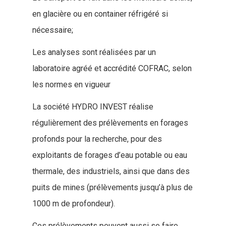
HYDRO INVEST
en glacière ou en container réfrigéré si
2, rue des Molines
nécessaire;
16000 Angoulême
Les analyses sont réalisées par un
France
laboratoire agréé et accrédité COFRAC, selon
les normes en vigueur
Tél :
05 45 37 10 22
Email :
contact@hydroinve
La société HYDRO INVEST réalise
régulièrement des prélèvements en forages
profonds pour la recherche, pour des
exploitants de forages d’eau potable ou eau
thermale, des industriels, ainsi que dans des
puits de mines (prélèvements jusqu’à plus de
1000 m de profondeur).
Ces prélèvements peuvent aussi se faire