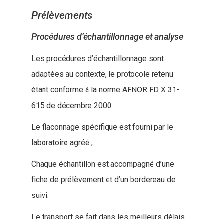
Moyens
Prélèvements
Compétences
Procédures d’échantillonnage et analyse
Vente De
Diagnostic Forage
Les procédures d’échantillonnage sont
Matériels
Équipement De Suivi,
adaptées au contexte, le protocole retenu
Hydrosurveillance
Espace Client
étant conforme à la norme AFNOR FD X 31-
Sites Pollués Et Déche
615 de décembre 2000.
Contact
Microbiologie, Désinfe
De Forage
Le flaconnage spécifique est fourni par le
laboratoire agréé ;
Études Hydrogéologiq
Contacter HYDRO INV
Géothermie
Chaque échantillon est accompagné d’une
Ingénierie Forage – Hydro
fiche de prélèvement et d’un bordereau de
Ingénierie Forage
– Bureau d’étude
suivi.
Pluvial Et Assainissem
Collectif
Le transport se fait dans les meilleurs délais,