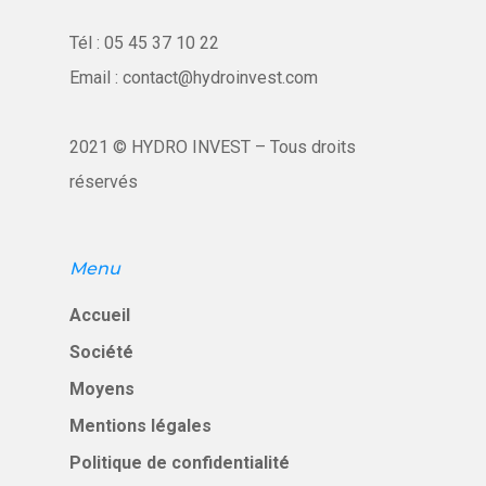
2, rue des Molines
Tél :
05 45 37 10 22
16000 Angoulême
Email :
contact@hydroinvest.com
France
2021 © HYDRO INVEST – Tous droits
Tél :
05 45 37 10 22
réservés
Email :
contact@hydroinve
Menu
Accueil
Société
Moyens
Mentions légales
Politique de confidentialité