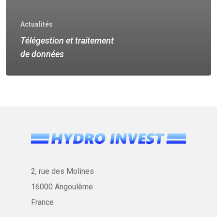
Contact
Microbiologie, Désinfe
De Forage
Actualités
Télégestion et traitement
Études Hydrogéologiq
Contacter HYDRO INV
de données
Géothermie
Ingénierie Forage – Hydro
Ingénierie Forage
– Bureau d’étude
Pluvial Et Assainissem
Collectif
HYDRO INVEST
2, rue des Molines
16000 Angoulême
France
2, rue des Molines
16000 Angoulême
Tél :
05 45 37 10 22
France
Email :
contact@hydroinve